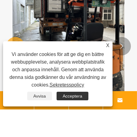
X


Vi använder cookies för att ge dig en bättre
webbupplevelse, analysera webbplatstrafik
och anpassa innehåll. Genom att använda
denna sida godkänner du vår användning av
cookies.
Sekretesspolicy
Avvisa
Acceptera




Zhejiang Tianmei Auto Seat Cover Co., Ltd.
ordnar leverans idag med kvalitet och
kapacitet garanterad!
Visa mer >>