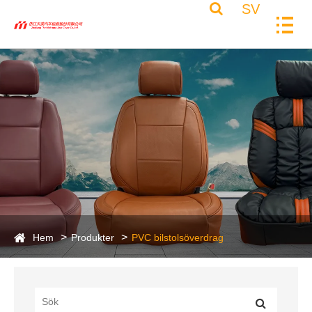
SV
Hem
Produkter
PVC bilstolsöverdrag