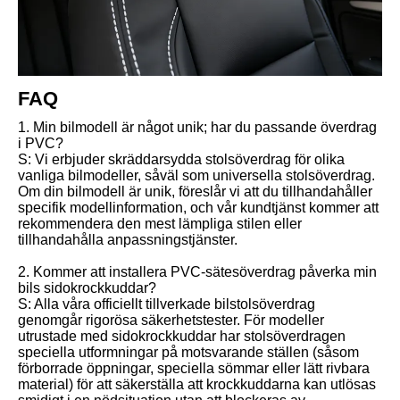
FAQ
1. Min bilmodell är något unik; har du passande överdrag
i PVC?
S: Vi erbjuder skräddarsydda stolsöverdrag för olika
vanliga bilmodeller, såväl som universella stolsöverdrag.
Om din bilmodell är unik, föreslår vi att du tillhandahåller
specifik modellinformation, och vår kundtjänst kommer att
rekommendera den mest lämpliga stilen eller
tillhandahålla anpassningstjänster.
2. Kommer att installera PVC-sätesöverdrag påverka min
bils sidokrockkuddar?
S: Alla våra officiellt tillverkade bilstolsöverdrag
genomgår rigorösa säkerhetstester. För modeller
utrustade med sidokrockkuddar har stolsöverdragen
speciella utformningar på motsvarande ställen (såsom
förborrade öppningar, speciella sömmar eller lätt rivbara
material) för att säkerställa att krockkuddarna kan utlösas