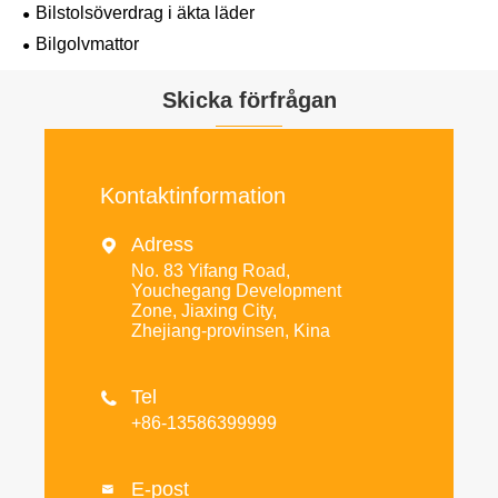
Bilstolsöverdrag i äkta läder
Bilgolvmattor
Skicka förfrågan
Kontaktinformation
Adress

No. 83 Yifang Road,
Youchegang Development
Zone, Jiaxing City,
Zhejiang-provinsen, Kina
Tel

+86-13586399999
E-post
