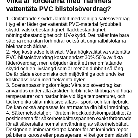
Vilka är fördelarna med Tianmeis
vattentäta PVC bilstolsöverdrag?
1. Omfattande skydd: Jämfört med vanliga sätesöverdrag
i tyg eller läder ger vattentätt PVC-material fyrdubbelt
skydd: vätskebeständighet, fläckbeständighet,
nötningsbeständighet och UV-skydd. Det håller inte bara
sätena rena utan förhindrar också att originalbilstolarna
bleknar och åldras.
2. Hög kostnadseffektivitet: Våra högkvalitativa vattentäta
PVC-bilstolsöverdrag kostar endast 30%-50% av äkta
läderöverdrag, men erbjuder ändå ett mer omfattande
skydd och en livslängd som är mer än dubbelt så lång.
De är både ekonomiska och miljövänliga och undviker
kostnadsslöseri med frekventa byten.
3. Scenanpassningsförmåga: Våra stolsöverdrag kan
användas under alla årstider, förblir icke-klibbiga vid höga
temperaturer och härdar inte vid låga temperaturer, och
täcker olika stilar inklusive affärs-, sport- och familjebruk.
De kan också anpassas för att matcha din bils inredning.
4. Säkerhetsdetaljer: Förutom krockkuddskompatibilitet är
positionerna för säkerhetsbältesspännen exakt förborrade
för att säkerställa normal användning av säkerhetsbältet.
Designen eliminerar skarpa kanter för att förhindra repor
på bilens kaross eller passagerare, vilket gör dem särskilt