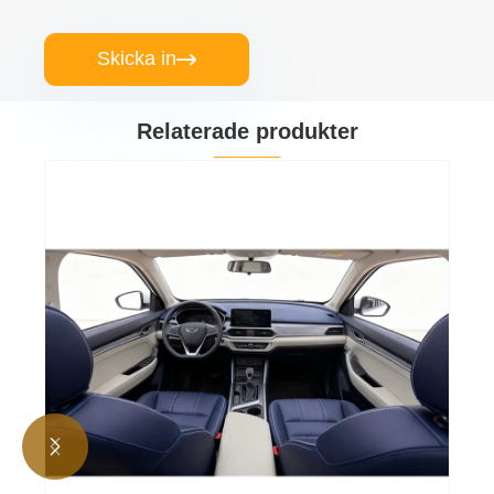
Skicka in

Relaterade produkter

