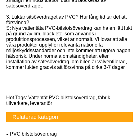
smidigt i en nödsituation utan att blockeras av
sätesöverdraget.
3. Luktar sitsöverdraget av PVC? Hur lång tid tar det att
försvinna?
S: Nya vattentäta PVC-bilstolsöverdrag kan ha en lätt lukt
på grund av lim, bläck etc. som används i
produktionsprocessen, vilket är normalt. Vi lovar att alla
våra produkter uppfyller relevanta nationella
miljöskyddsstandarder och inte kommer att utgöra någon
hälsorisk. Under normala omständigheter, efter
installation av sätesöverdrag, om bilen är välventilerad,
kommer lukten gradvis att försvinna på cirka 3-7 dagar.
Hot Tags: Vattentät PVC bilstolsöverdrag, fabrik,
tillverkare, leverantör
Relaterad kategori
PVC bilstolsöverdrag