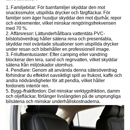
1. Familjebilar: För barnfamiljer skyddar den mot
snackssmulor, utspillda drycker och färgfläckar. För
familjer som äger husdjur skyddar den mot djurhår, repor
och exkrementer, vilket minskar rengöringsfrekvensen
med 70 %.
2. Affärsresor: Lättunderhållbara vattentäta PVC-
bilstolsöverdrag håller sätena rena och presentabla,
skyddar mot oväntade situationer som utspillda drycker
under resan och bibehåller en professionell image.
3. Friluftsentusiaster: Efter camping eller vandring
blockerar den lera, sand och regnvatten, vilket skyddar
sätena från miljöskador utomhus.
4. Pendlare: Genom att använda denna sätesöverdrag
förhindrar du effektivt oavsiktligt spill av frukost, kaffe och
andra nödvändigheter för att pendla, vilket håller
fordonets interiör ren.
5. Bygg-/fraktfordon: Det minskar verktygsfriktion, damm
och oljefläckar, förlänger livslängden på de ursprungliga
bilsätena och minskar underhållskostnaderna.