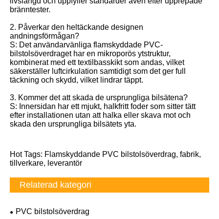
livslängd och uppfyller standarder även efter upprepade
bränntester.
2. Påverkar den heltäckande designen
andningsförmågan?
S: Det användarvänliga flamskyddade PVC-
bilstolsöverdraget har en mikroporös ytstruktur,
kombinerat med ett textilbasskikt som andas, vilket
säkerställer luftcirkulation samtidigt som det ger full
täckning och skydd, vilket lindrar täppt.
3. Kommer det att skada de ursprungliga bilsätena?
S: Innersidan har ett mjukt, halkfritt foder som sitter tätt
efter installationen utan att halka eller skava mot och
skada den ursprungliga bilsätets yta.
Hot Tags: Flamskyddande PVC bilstolsöverdrag, fabrik,
tillverkare, leverantör
Relaterad kategori
PVC bilstolsöverdrag