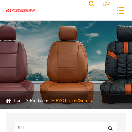
SV
Hem
Produkter
PVC bilstolsöverdrag