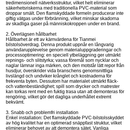
tredimensionell nätverksstruktur, vilket helt eliminerar
säkerhetsriskerna med traditionella PVC-material som
droppar smält. Den flamskyddade formeln producerar inte
giftig vätgas under förbränning, vilket minskar skadorna
av skadliga gaser på människokroppen under en brand.
2. Överlägsen hållbarhet
Hållbarhet är ett av kärnvärdena för Tianmei
bilstolsöverdrag. Denna produkt uppnår en långvarig
användarupplevelse genom materialuppgraderingar och
processoptimering: en speciell ytbeläggning ger utmärkt
repnings- och slitstyrka; vassa föremål som nycklar och
naglar lämnar inga märken, och den motstår lätt repor från
husdjur, överskrider vida branschens genomsnittliga
livslängd och undviker krånglet och kostnaderna för
frekventa byten. Dessutom har materialet utmärkt fläck-
och vattenbeständighet; spill som drycker och matrester
kan torkas rent med en fuktig trasa utan att demonteras för
rengöring, vilket gör det dagliga underhållet extremt
bekvämt.
3. Snabb och problemfri installation
Enkel installation: Det flamskyddade PVC-bilstolsskyddet
av hög kvalitet har en optimerad snäppfast struktur, vilket
eliminerar behovet av att demontera sätet. Vanliga