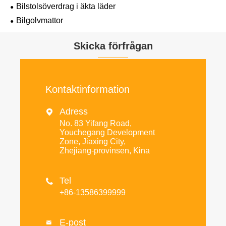
Bilstolsöverdrag i äkta läder
Bilgolvmattor
Skicka förfrågan
Kontaktinformation
Adress

No. 83 Yifang Road,
Youchegang Development
Zone, Jiaxing City,
Zhejiang-provinsen, Kina
Tel

+86-13586399999
E-post
