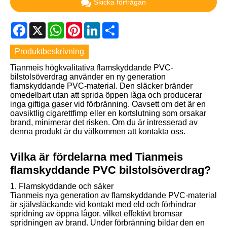
Skicka förfrågan
Facebook
X
WhatsApp
Pinterest
LinkedIn
Share
Produktbeskrivning
Tianmeis högkvalitativa flamskyddande PVC-
bilstolsöverdrag använder en ny generation
flamskyddande PVC-material. Den släcker bränder
omedelbart utan att sprida öppen låga och producerar
inga giftiga gaser vid förbränning. Oavsett om det är en
oavsiktlig cigarettfimp eller en kortslutning som orsakar
brand, minimerar det risken. Om du är intresserad av
denna produkt är du välkommen att kontakta oss.
Vilka är fördelarna med Tianmeis
flamskyddande PVC bilstolsöverdrag?
1. Flamskyddande och säker
Tianmeis nya generation av flamskyddande PVC-material
är självsläckande vid kontakt med eld och förhindrar
spridning av öppna lågor, vilket effektivt bromsar
spridningen av brand. Under förbränning bildar den en